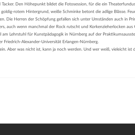
Tacker. Den Höhepunkt bildet die Fotosession, für die ein Theaterfundus 
goldig-rotem Hintergrund, weiße Schminke betont die adlige Blässe. Feur
n. Die Herren der Schöpfung gefallen sich unter Umständen auch in Prinz
talters, auch wenn manchmal der Rock rutscht und Korkenzieherlocken au
ril am Lehrstuhl für Kunstpädagogik in Nürnberg auf der Praktikumsauss
r Friedrich-Alexander-Universität Erlangen-Nürnberg.
in. Aber was nicht ist, kann ja noch werden. Und wer weiß, vieleicht ist