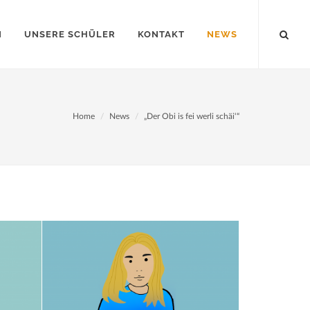
N
UNSERE SCHÜLER
KONTAKT
NEWS
Home
News
„Der Obi is fei werli schäi‘“