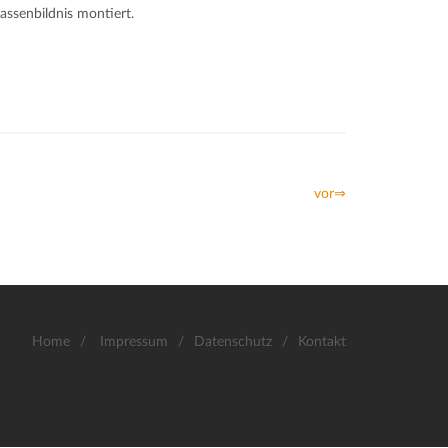
assenbildnis montiert.
vor⇒
Home
/
Impressum
/
Datenschutz
/
Kontakt