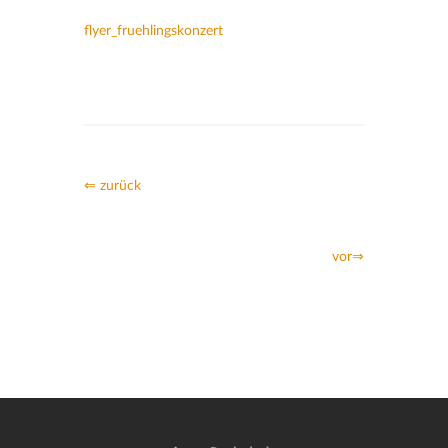
flyer_fruehlingskonzert
⇐ zurück
vor⇒